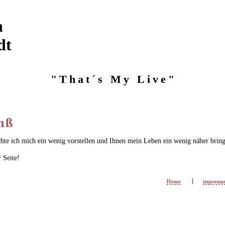
n
dt
"That´s My Live"
 ß
hte ich mich ein wenig vorstellen und Ihnen mein Leben ein wenig näher brin
 Seite!
Home
impressu