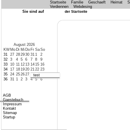
Startseite
Familie
Geschaeft
Heimat
S
Verdiennen
Webdesing
Sie sind auf
der Startseite
August 2026
KW
Mo
Di
Mi
Do
Fr
Sa
So
31
27
28
29
30
31
1
2
32
3
4
5
6
7
8
9
33
10
11
12
13
14
15
16
34
17
18
19
20
21
22
23
35
24
25
26
27
28
29
30
test
36
31
1
2
3
4
5
6
AGB
Gaestebuch
Impressum
Kontakt
Sitemap
Startup