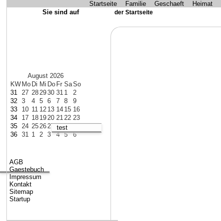
Startseite
Familie
Geschaeft
Heimat
Sie sind auf
der Startseite
August 2026
KW
Mo
Di
Mi
Do
Fr
Sa
So
31
27
28
29
30
31
1
2
32
3
4
5
6
7
8
9
33
10
11
12
13
14
15
16
34
17
18
19
20
21
22
23
35
24
25
26
27
28
29
30
test
36
31
1
2
3
4
5
6
AGB
Gaestebuch
Impressum
Kontakt
Sitemap
Startup