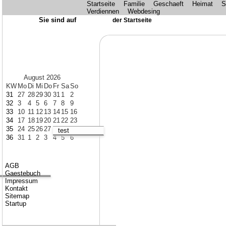
Startseite
Familie
Geschaeft
Heimat
S
Verdiennen
Webdesing
Sie sind auf
der Startseite
August 2026
KW
Mo
Di
Mi
Do
Fr
Sa
So
31
27
28
29
30
31
1
2
32
3
4
5
6
7
8
9
33
10
11
12
13
14
15
16
34
17
18
19
20
21
22
23
35
24
25
26
27
28
29
30
test
36
31
1
2
3
4
5
6
AGB
Gaestebuch
Impressum
Kontakt
Sitemap
Startup