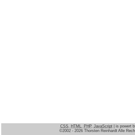
CSS
,
HTML
,
PHP
,
JavaScript
| is powert 
©2002 - 2026 Thorsten Reinhardt Alle Rech