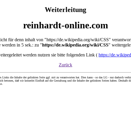
Weiterleitung
reinhardt-online.com
nicht für denn inhalt von "https://de.wikipedia.org/wiki/CSS" verantwor
e werden in 5 sek.: zu "
https://de.wikipedia.org/wiki/CSS
" weitergele
weitergeleitet werden nutzen sie bitte folgenden Link (
https://de.wikipe
Zurück
nks die Inhalte der gelinkten Seite ggf. mit zu verantworten hat. Dies kann - so das LG - nur dadurch verhin
ch betonen, daß wir keinerlei Einfluß auf die Gestaltung und die Inhalte der gelinkten Seiten haben. Deshalb di
ks.