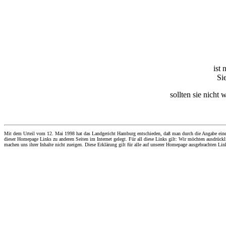
ist 
Si
sollten sie nicht 
Mit dem Urteil vom 12. Mai 1998 hat das Landgericht Hamburg entschieden, daß man durch die Angabe eines Li
dieser Homepage Links zu anderen Seiten im Internet gelegt. Für all diese Links gilt: Wir möchten ausdrückli
machen uns ihrer Inhalte nicht zueigen. Diese Erklärung gilt für alle auf unserer Homepage ausgebrachten Lin