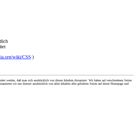
tlich
itet
dia.org/wiki/CSS
)
dert werden, daß man sich ausdrücklich von diesen Inhalten distanziert. Wir haben auf verschiedenen Seiten
stanzieren wir uns hiermit ausdrücklich von allen Inhalten aller gelinkten Seiten auf dieser Homepage und